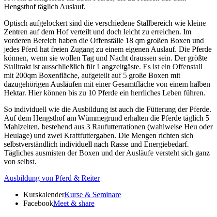
Hengsthof täglich Auslauf.
Optisch aufgelockert sind die verschiedene Stallbereich wie kleine
Zentren auf dem Hof verteilt und doch leicht zu erreichen. Im
vorderen Bereich haben die Offenställe 18 qm großen Boxen und
jedes Pferd hat freien Zugang zu einem eigenen Auslauf. Die Pferde
können, wenn sie wollen Tag und Nacht draussen sein. Der größte
Stalltrakt ist ausschließlich für Langzeitgäste. Es ist ein Offenstall
mit 200qm Boxenfläche, aufgeteilt auf 5 große Boxen mit
dazugehörigen Ausläufen mit einer Gesamtfläche von einem halben
Hektar. Hier können bis zu 10 Pferde ein herrliches Leben führen.
So individuell wie die Ausbildung ist auch die Fütterung der Pferde.
Auf dem Hengsthof am Wümmegrund erhalten die Pferde täglich 5
Mahlzeiten, bestehend aus 3 Raufutterrationen (wahlweise Heu oder
Heulage) und zwei Kraftfuttergaben. Die Mengen richten sich
selbstverständlich individuell nach Rasse und Energiebedarf.
Tägliches ausmisten der Boxen und der Ausläufe versteht sich ganz
von selbst.
Ausbildung von Pferd & Reiter
Kurskalender
Kurse & Seminare
Facebook
Meet & share