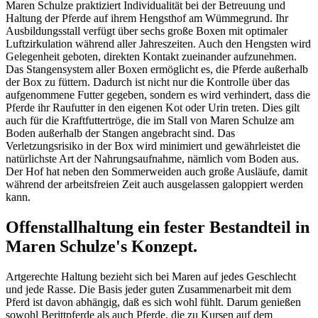
Maren Schulze praktiziert Individualität bei der Betreuung und
Haltung der Pferde auf ihrem Hengsthof am Wümmegrund. Ihr
Ausbildungsstall verfügt über sechs große Boxen mit optimaler
Luftzirkulation während aller Jahreszeiten. Auch den Hengsten wird
Gelegenheit geboten, direkten Kontakt zueinander aufzunehmen.
Das Stangensystem aller Boxen ermöglicht es, die Pferde außerhalb
der Box zu füttern. Dadurch ist nicht nur die Kontrolle über das
aufgenommene Futter gegeben, sondern es wird verhindert, dass die
Pferde ihr Raufutter in den eigenen Kot oder Urin treten. Dies gilt
auch für die Kraftfuttertröge, die im Stall von Maren Schulze am
Boden außerhalb der Stangen angebracht sind. Das
Verletzungsrisiko in der Box wird minimiert und gewährleistet die
natürlichste Art der Nahrungsaufnahme, nämlich vom Boden aus.
Der Hof hat neben den Sommerweiden auch große Ausläufe, damit
während der arbeitsfreien Zeit auch ausgelassen galoppiert werden
kann.
Offenstallhaltung ein fester Bestandteil in
Maren Schulze's Konzept.
Artgerechte Haltung bezieht sich bei Maren auf jedes Geschlecht
und jede Rasse. Die Basis jeder guten Zusammenarbeit mit dem
Pferd ist davon abhängig, daß es sich wohl fühlt. Darum genießen
sowohl Berittpferde als auch Pferde, die zu Kursen auf dem