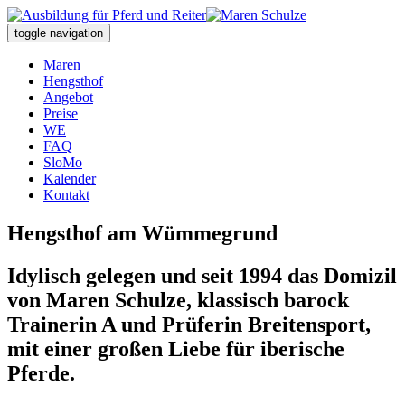
toggle navigation
Maren
Hengsthof
Angebot
Preise
WE
FAQ
SloMo
Kalender
Kontakt
Hengsthof am Wümmegrund
Idylisch gelegen und seit 1994 das Domizil
von Maren Schulze, klassisch barock
Trainerin A und Prüferin Breitensport,
mit einer großen Liebe für iberische
Pferde.