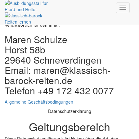
Impressum
toggle
navigati
Verantwortlich für den Inhalt
Maren Schulze
Horst 58b
29640 Schneverdingen
Email: maren@klassisch-
barock-reiten.de
Telefon +49 172 432 0077
Allgemeine Geschäftsbedingungen
Datenschutzerklärung
Geltungsbereich
Diese Datenschutzerklärung klärt Nutzer über die Art, den